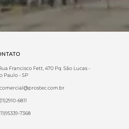
ONTATO
ua Francisco Fett, 470 Pq. São Lucas -
o Paulo - SP
comercial@prostec.com.br
(11)2910-6811
(11)95339-7368