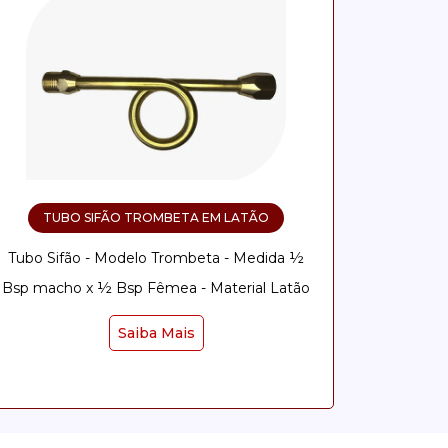
TUBO SIFÃO TROMBETA EM LATÃO
Tubo Sifão - Modelo Trombeta - Medida ½
Bsp macho x ½ Bsp Fêmea - Material Latão
Saiba Mais