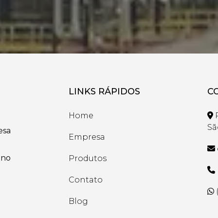
LINKS RÁPIDOS
C
Home
R
Sã
esa
Empresa
 no
Produtos
Contato
Blog