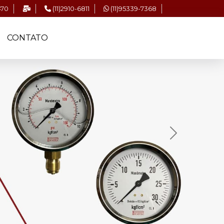
470
(11)2910-6811
(11)95339-7368
CONTATO
Next