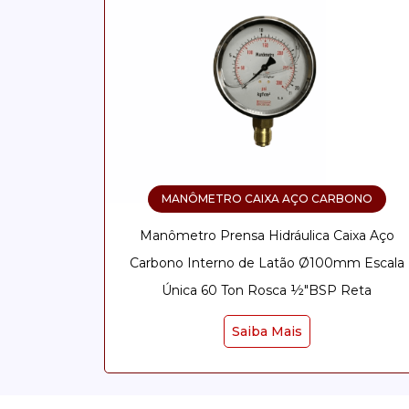
MANÔMETRO CAIXA AÇO CARBONO
Manômetro Prensa Hidráulica Caixa Aço
Carbono Interno de Latão Ø100mm Escala
Única 60 Ton Rosca ½"BSP Reta
Saiba Mais