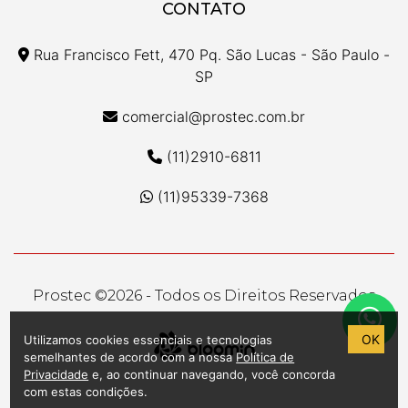
CONTATO
Rua Francisco Fett, 470 Pq. São Lucas - São Paulo -
SP
comercial@prostec.com.br
(11)2910-6811
(11)95339-7368
Prostec ©
2026 - Todos os Direitos Reservados
OK
Utilizamos cookies essenciais e tecnologias
semelhantes de acordo com a nossa
Política de
Privacidade
e, ao continuar navegando, você concorda
com estas condições.