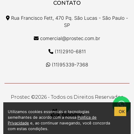
CONTATO
Rua Francisco Fett, 470 Pq. São Lucas - São Paulo -
SP
comercial@prostec.com.br
(11)2910-6811
(11)95339-7368
Prostec ©
2026 - Todos os Direitos Reservados
OK
Utilizamos cookies essenciais e tecnologias
semelhantes de acordo com a nossa
Política de
Privacidade
e, ao continuar navegando, você concorda
com estas condições.