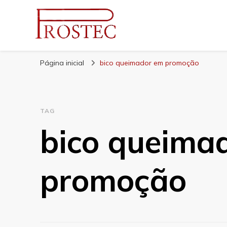
Prostec
Blog | Prostec – tudo o que você precisa saber
Página inicial
bico queimador em promoção
TAG
bico queima
promoção