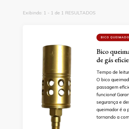
Exibindo: 1 - 1 de 1 RESULTADOS
BICO QUEIMAD
Bico queima
de gás efici
Tempo de leitu
O bico queimad
passagem efici
funciona! Gara
segurança e d
queimador é a 
tornando a com