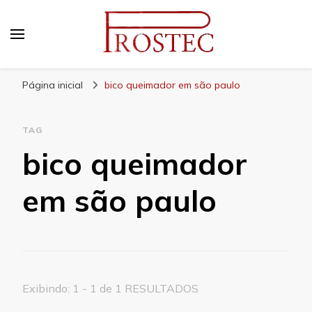
Prostec
Blog | Prostec – tudo o que você precisa saber
Página inicial
bico queimador em são paulo
TAG
bico queimador
em são paulo
Exibindo: 1 - 1 de 1 RESULTADOS