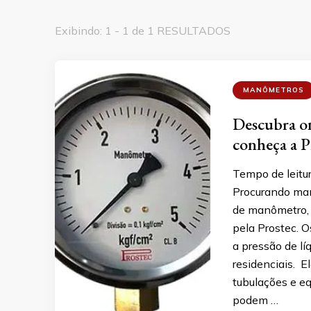
Exibindo: 1 - 1 de 1 RESULTADOS
MANÔMETROS
Descubra o
conheça a P
Tempo de leitu
Procurando man
de manômetro, 
pela Prostec. 
a pressão de lí
residenciais. 
tubulações e e
podem …