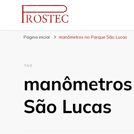
Prostec
Blog | Prostec – tudo o que você precisa saber
Página inicial
manômetros no Parque São Lucas
TAG
manômetros
São Lucas