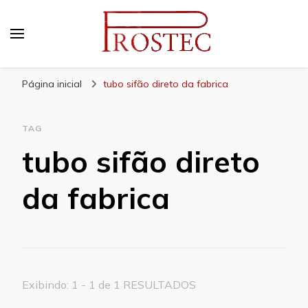
Prostec
Blog | Prostec – tudo o que você precisa saber
Página inicial
tubo sifão direto da fabrica
TAG
tubo sifão direto
da fabrica
Exibindo: 1 - 1 de 1 RESULTADOS