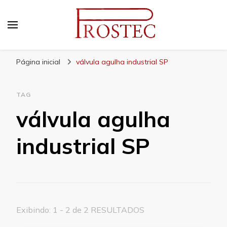
Prostec
Blog | Prostec – tudo o que você precisa saber
Página inicial
válvula agulha industrial SP
TAG
válvula agulha
industrial SP
Exibindo: 1 - 2 de 2 RESULTADOS