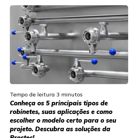
TIPOS
DE
ROBINET
E
COMO
ESCOLHE
O
IDEAL
PARA
O
SEU
PROJETO
Tempo de leitura
3
minutos
Conheça os 5 principais tipos de
robinetes, suas aplicações e como
escolher o modelo certo para o seu
projeto. Descubra as soluções da
Prostec!