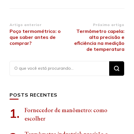
Navegação
Artigo anterior
Próximo artigo
Poço termométrico: o
Termômetro capela:
de
que saber antes de
alta precisão e
post
comprar?
eficiência na medição
de temperatura
Procurando
algo?
POSTS RECENTES
Fornecedor de manômetro: como
escolher
Termômetro industrial: precisão e