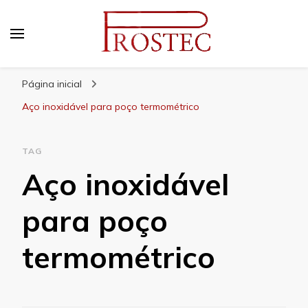
Prostec
Blog | Prostec – tudo o que você precisa saber
Página inicial
Aço inoxidável para poço termométrico
TAG
Aço inoxidável
para poço
termométrico