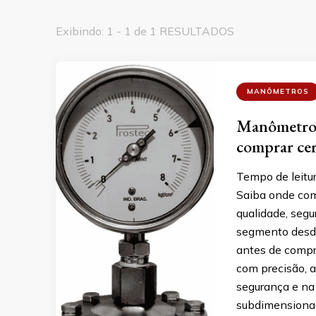
Exibindo: 1 - 1 de 1 RESULTADOS
MANÔMETROS
Manômetros 
comprar ce
Tempo de leitu
Saiba onde com
qualidade, segu
segmento desde
antes de compr
com precisão, a
segurança e na
subdimensiona