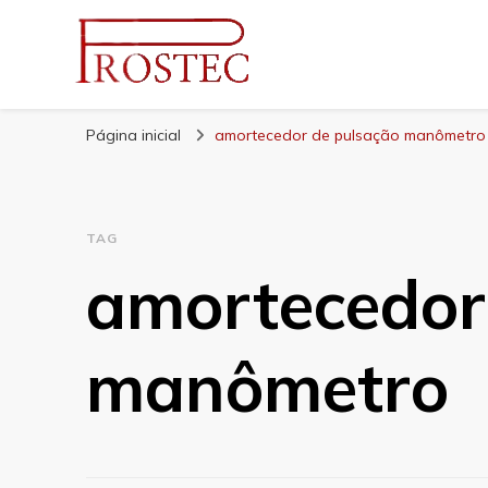
Prostec
Blog | Prostec – tudo o que você precisa saber
Página inicial
amortecedor de pulsação manômetro
TAG
amortecedor
manômetro