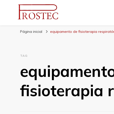
Prostec
Blog | Prostec – tudo o que você precisa saber
Página inicial
equipamento de fisioterapia respirató
TAG
equipamento
fisioterapia 