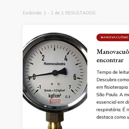
Exibindo: 1 - 1 de 1 RESULTADOS
MANOVACUÔME
Manovacuôme
encontrar
Tempo de leitu
Descubra como 
em fisioterapia
São Paulo. A me
essencial em di
respiratória. É
destaca como u