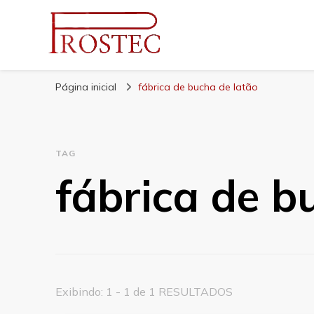
Prostec
Blog | Prostec – tudo o que você precisa saber
Página inicial
fábrica de bucha de latão
TAG
fábrica de b
Exibindo: 1 - 1 de 1 RESULTADOS