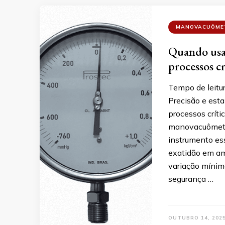
MANOVACUÔME
Quando usa
processos cr
Tempo de leitu
Precisão e est
processos crít
manovacuômetro
instrumento es
exatidão em amb
variação mínim
segurança …
OUTUBRO 14, 202