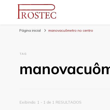
Prostec
Blog | Prostec – tudo o que você precisa saber
Página inicial
manovacuômetro no centro
TAG
manovacuôme
Exibindo: 1 - 1 de 1 RESULTADOS