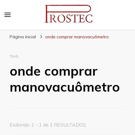
Prostec
Blog | Prostec – tudo o que você precisa saber
Página inicial
onde comprar manovacuômetro
TAG
onde comprar
manovacuômetro
Exibindo: 1 - 1 de 1 RESULTADOS