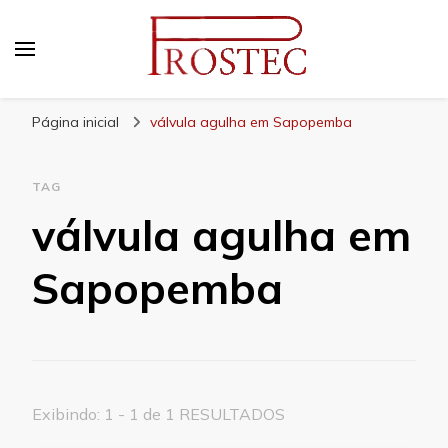
Prostec
Blog | Prostec – tudo o que você precisa saber
Página inicial
válvula agulha em Sapopemba
TAG
válvula agulha em
Sapopemba
Exibindo: 1 - 1 de 1 RESULTADOS