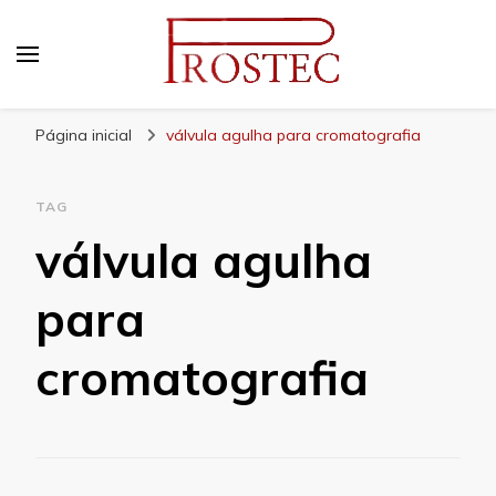
Prostec
Blog | Prostec – tudo o que você precisa saber
Página inicial
válvula agulha para cromatografia
TAG
válvula agulha
para
cromatografia