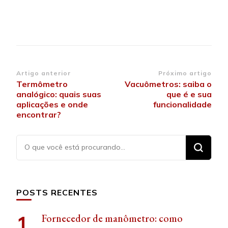
Navegação
Artigo anterior
Próximo artigo
Termômetro
Vacuômetros: saiba o
de
analógico: quais suas
que é e sua
post
aplicações e onde
funcionalidade
encontrar?
Procurando
algo?
POSTS RECENTES
Fornecedor de manômetro: como