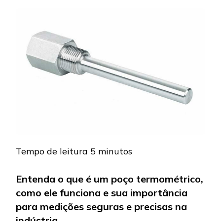
QUE
É
UM
POÇO
TERMOMÉTRI
E
PARA
QUE
SERVE
NA
INDÚSTRIA
Tempo de leitura
5
minutos
Entenda o que é um poço termométrico,
como ele funciona e sua importância
para medições seguras e precisas na
indústria.