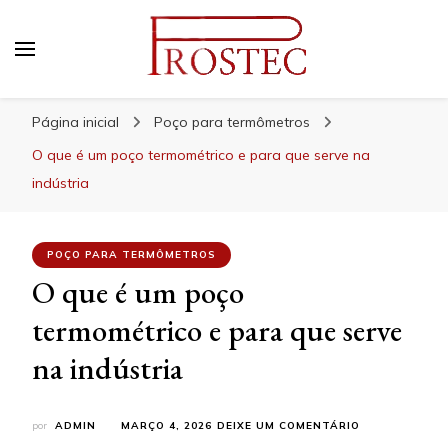
Prostec
Blog | Prostec – tudo o que você precisa saber
Página inicial
Poço para termômetros
O que é um poço termométrico e para que serve na
indústria
POÇO PARA TERMÔMETROS
O que é um poço
termométrico e para que serve
na indústria
EM
por
ADMIN
MARÇO 4, 2026
DEIXE UM COMENTÁRIO
O